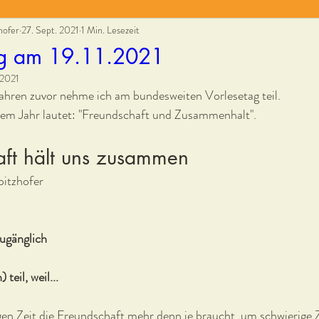
hofer
27. Sept. 2021
1 Min. Lesezeit
ag am 19.11.2021
 2021
ahren zuvor nehme ich am bundesweiten Vorlesetag teil.
sem Jahr lautet: "Freundschaft und Zusammenhalt".
aft hält uns zusammen
pitzhofer
zugänglich
teil, weil...
zigen Zeit die Freundschaft mehr denn je braucht, um schwierige 